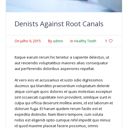
Denists Against Root Canals
On
julho 9, 2015
By
admin
In
Healthy Teeth
1
Itaque earum rerum hic tenetur a sapiente delectus, ut
aut reiciendis voluptatibus maiores alias consequatur
aut perferendis doloribus asperiores repellat.
At vero eos et accusamus et iusto odio dignissimos
ducimus qui blanditiis praesentium voluptatum deleniti
atque corrupti quos dolores et quas molestias excepturi
sint occaecati cupiditate non provident, similique sunt in
culpa qui officia deserunt mollitia animi, id est laborum et
dolorum fuga. Et harum quidem rerum facilis est et
expedita distinctio. Nam libero tempore, cum soluta
nobis est eligendi optio cumque nihil impedit quo minus
id quod maxime placeat facere possimus, omnis