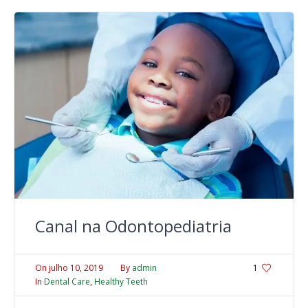
Canal na Odontopediatria
On
julho 10, 2019
By
admin
1
In
Dental Care
,
Healthy Teeth