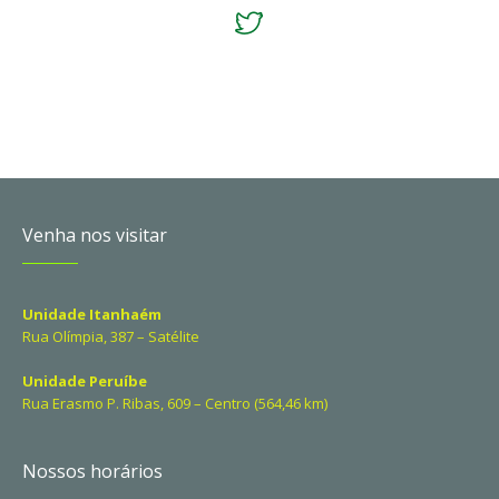
Venha nos visitar
Unidade Itanhaém
Rua Olímpia, 387 – Satélite
Unidade Peruíbe
Rua Erasmo P. Ribas, 609 – Centro (564,46 km)
Nossos horários