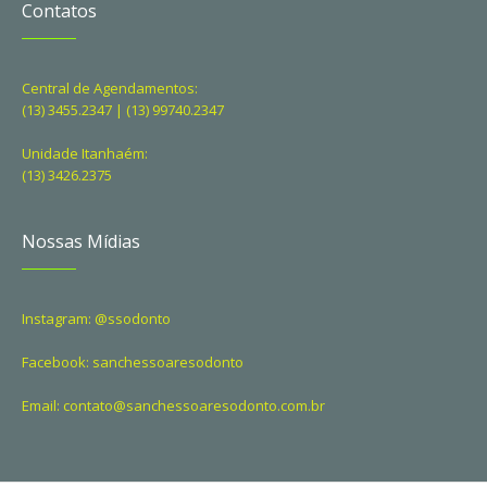
Contatos
Central de Agendamentos:
(13) 3455.2347 | (13) 99740.2347
Unidade Itanhaém:
(13) 3426.2375
Nossas Mídias
Instagram: @ssodonto
Facebook: sanchessoaresodonto
Email: contato@sanchessoaresodonto.com.br