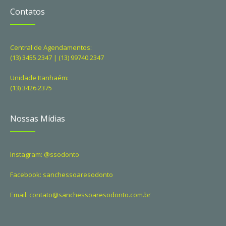
Contatos
Central de Agendamentos:
(13) 3455.2347 | (13) 99740.2347
Unidade Itanhaém:
(13) 3426.2375
Nossas Mídias
Instagram: @ssodonto
Facebook: sanchessoaresodonto
Email: contato@sanchessoaresodonto.com.br